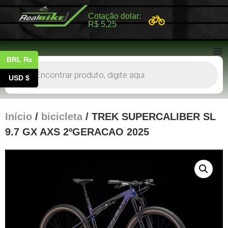
Cotação dolar:
R$ 5,25
BRL ₨
USD $
Início
/
bicicleta
/ TREK SUPERCALIBER SL
9.7 GX AXS 2ºGERACAO 2025