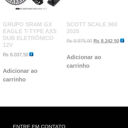
GRUPO SRAM GX
SCOTT SCALE 960
EAGLE T-TYPE AXS
2025
DUB ELETRÔNICO
₨
9.975,00
₨
8.242,50
12V
₨
6.037,50
Adicionar ao
carrinho
Adicionar ao
carrinho
ENTRE EM CONTATO