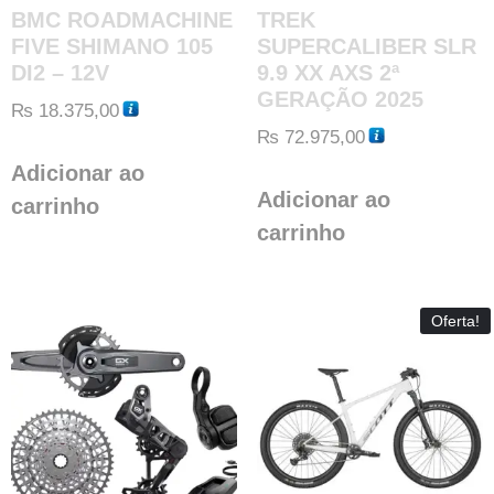
BMC ROADMACHINE
TREK
FIVE SHIMANO 105
SUPERCALIBER SLR
DI2 – 12V
9.9 XX AXS 2ª
GERAÇÃO 2025
₨
18.375,00
₨
72.975,00
Adicionar ao
Adicionar ao
carrinho
carrinho
Oferta!