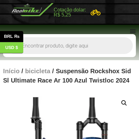
Cotação dolar:
R$ 5,25
BRL ₨
USD $
Início
/
bicicleta
/ Suspensão Rockshox Sid
Sl Ultimate Race Ar 100 Azul Twistloc 2024