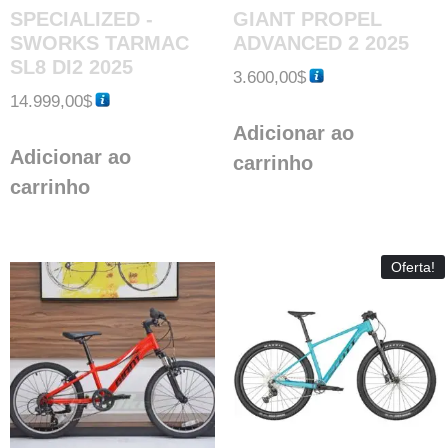
SPECIALIZED -
GIANT PROPEL
SWORKS TARMAC
ADVANCED 2 2025
SL8 DI2 2025
3.600,00
$
14.999,00
$
Adicionar ao
Adicionar ao
carrinho
carrinho
Oferta!