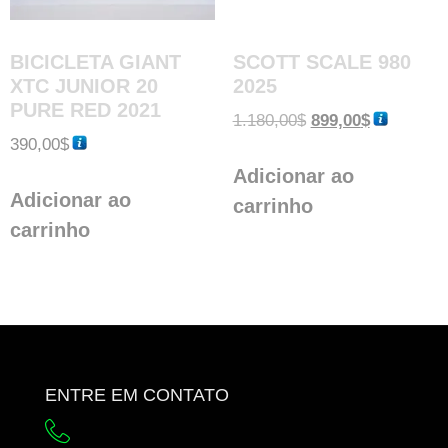
BICICLETA GIANT
SCOTT SCALE 980
XTC JUNIOR 20
2025
PURE RED 2021
1.180,00
$
899,00
$
390,00
$
Adicionar ao
Adicionar ao
carrinho
carrinho
ENTRE EM CONTATO