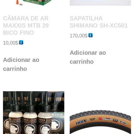
CÂMARA DE AR
SAPATILHA
MAXXIS MTB 29
SHIMANO SH-XC501
BICO FINO
170,00
$
10,00
$
Adicionar ao
Adicionar ao
carrinho
carrinho