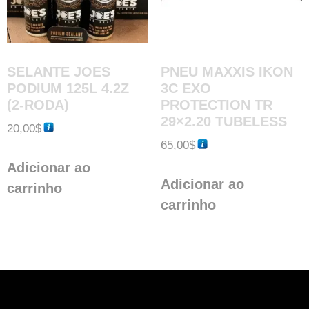
SELANTE JOES
PNEU MAXXIS IKON
PODIUM 125L 4.2Z
3C EXO
(2-RODA)
PROTECTION TR
29×2.20 TUBELESS
20,00
$
65,00
$
Adicionar ao
Adicionar ao
carrinho
carrinho