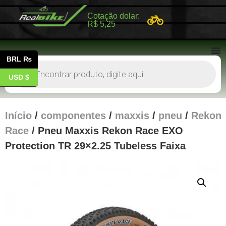
Cotação dolar:
R$ 5,25
BRL ₨
USD $
Início
/
componentes
/
maxxis
/
pneu
/
Rekon
Race
/ Pneu Maxxis Rekon Race EXO
Protection TR 29×2.25 Tubeless Faixa