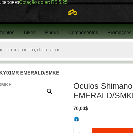
Cotação dolar: R$ 5,25
NDEDORES
mentos
Bikes
Pneus
Componentes
Promoções
-TKY01MR EMERALD/SMKE
Óculos Shiman
EMERALD/SMK
70,00
$