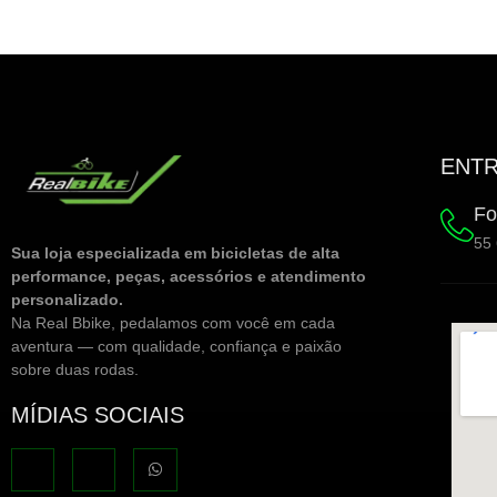
ENTR
Fo
55
Sua loja especializada em bicicletas de alta
performance, peças, acessórios e atendimento
personalizado.
Na Real Bbike, pedalamos com você em cada
aventura — com qualidade, confiança e paixão
sobre duas rodas.
MÍDIAS SOCIAIS