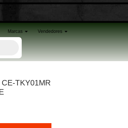
Marcas
Vendedores
o CE-TKY01MR
E