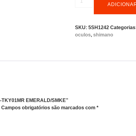
ADICIONA
SKU:
5SH1242
Categorias
oculos
,
shimano
no CE-TKY01MR EMERALD/SMKE”
Campos obrigatórios são marcados com
*