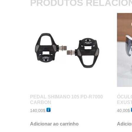
PRODUTOS RELACIO
PEDAL SHIMANO 105 PD-R7000
ÓCULO
CARBON
EXUST
140,00
$
40,00
$
Adicionar ao carrinho
Adicio