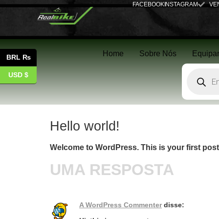
FACEBOOK
INSTAGRAM
VE
Home
Sobre Nós
Equipa
BRL ₨
USD $
Hello world!
Welcome to WordPress. This is your first post. E
UMA RESPOSTA
A WordPress Commenter
disse: