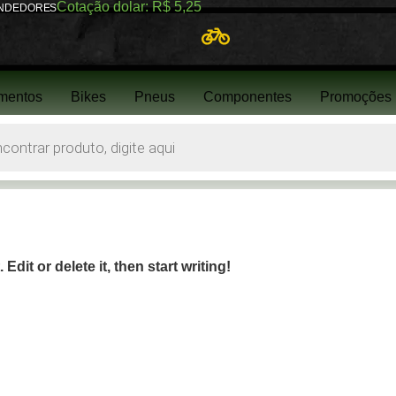
Cotação dolar: R$ 5,25
NDEDORES
mentos
Bikes
Pneus
Componentes
Promoções
dit or delete it, then start writing!