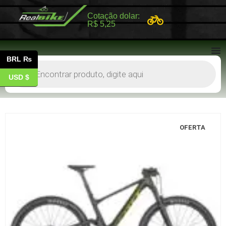
Cotação dolar:
R$ 5,25
BRL ₨
USD $
OFERTA