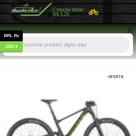
Cotação dolar:
R$ 5,25
BRL ₨
USD $
OFERTA