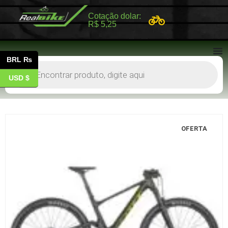
Cotação dolar:
R$ 5,25
BRL ₨
USD $
OFERTA