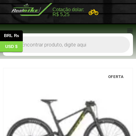
Cotação dolar:
R$ 5,25
BRL ₨
USD $
OFERTA