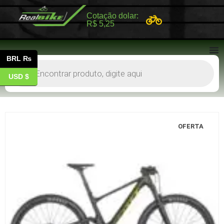
Cotação dolar:
R$ 5,25
BRL ₨
USD $
OFERTA