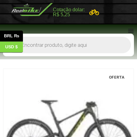
Cotação dolar:
R$ 5,25
BRL ₨
USD $
OFERTA