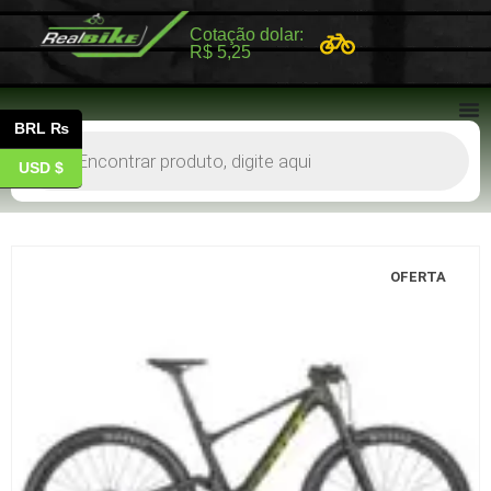
Cotação dolar:
R$ 5,25
BRL ₨
USD $
OFERTA