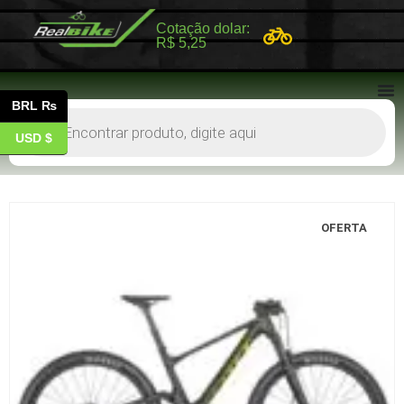
Cotação dolar:
R$ 5,25
BRL ₨
USD $
OFERTA