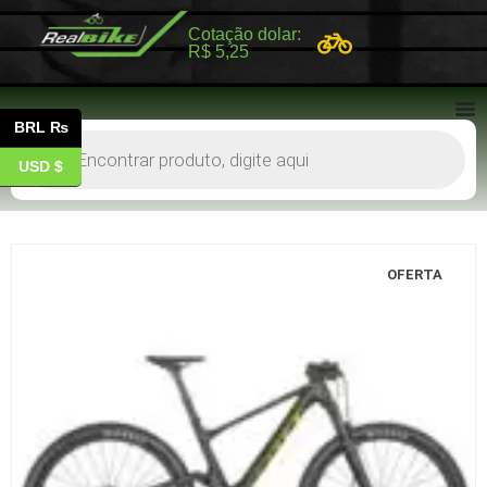
Cotação dolar:
R$ 5,25
BRL ₨
USD $
OFERTA